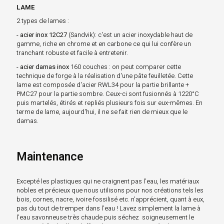
LAME
2 types de lames :
- acier inox 12C27
(Sandvik): c'est un acier inoxydable haut de
gamme, riche en chrome et en carbone ce qui lui confère un
tranchant robuste et facile à entretenir.
- acier damas inox
160 couches : on peut comparer cette
technique de forge à la réalisation d'une pâte feuilletée. Cette
lame est composée d'acier RWL34 pour la partie brillante +
PMC27 pour la partie sombre. Ceux-ci sont fusionnés à 1220°C
puis martelés, étirés et repliés plusieurs fois sur eux-mêmes. En
terme de lame, aujourd'hui, il ne se fait rien de mieux que le
damas.
Maintenance
Excepté les plastiques qui ne craignent pas l’eau, les matériaux
nobles et précieux que nous utilisons pour nos créations tels les
bois, cornes, nacre, ivoire fossilisé etc. n’apprécient, quant à eux,
pas du tout de tremper dans l’eau ! Lavez simplement la lame à
l’eau savonneuse très chaude puis séchez soigneusement le