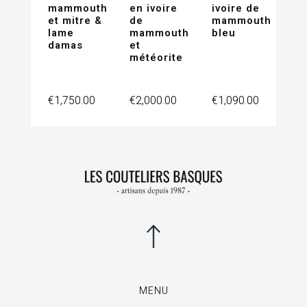
mammouth
en ivoire
ivoire de
et mitre &
de
mammouth
lame
mammouth
bleu
damas
et
météorite
Price
Price
Price
€1,750.00
€2,000.00
€1,090.00
MENU