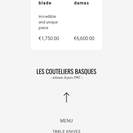
blade
damas
Incredible
and unique
piece
Price
Price
€1,750.00
€6,600.00
MENU
TABLE KNIVES