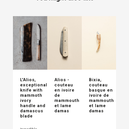
L'Alios,
Alios -
Bixia,
exceptional
couteau
couteau
knife with
en ivoire
basque en
mammoth
de
ivoire de
ivory
mammouth
mammouth
handle and
et lame
et lame
damascus
damas
damas
blade