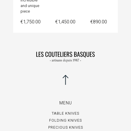
Incredible
and unique
piece
Price
Price
Price
€1,750.00
€1,450.00
€890.00
MENU
TABLE KNIVES
FOLDING KNIVES
PRECIOUS KNIVES