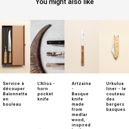
You might also like
Service à
L'Alios -
Artzaina
Urkulua
découper
horn
-
liner - le
Baïonnette
pocket
Basque
couteau
en
knife
knife
des
bouleau
made
bergers
from
basques
medlar
wood,
inspired