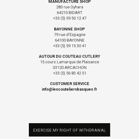
MANUFACTURE SHOP
283 rue Oyhara
64210 BIDART
+33 (5) 59 50 12 47
BAYONNE SHOP
79 rue d’Espagne
64100 BAYONNE
+33 (5) 59 15 30 41
AUTOUR DU COUTEAU CUTLERY
15 cours Lamarque de Plaisance
33120 ARCACHON
+33 (5) 56 83 42 51
CUSTOMER SERVICE
info@lescouteliersbasques.fr
EXERCISE MY RIGHT OF WITHDRAWAL