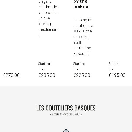
by the
Elegant
makila
handmade
knife with a
unique
Echoing the
locking
spirit of the
mechanism
Makila, the
!
ancestral
staff
carried by
Basque...
Starting
Starting
Starting
Price
Price
Price
from
from
from
Price
€270.00
€235.00
€225.00
€195.00