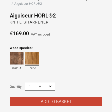
Aiguiseur HORL®2
Aiguiseur HORL®2
KNIFE SHARPENER
€169.00
VAT included
Wood species :
Walnut
Chêne
Walnut
Chêne
Quantity
ADD TO BASKET