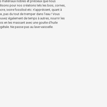
es matériaux nobles et précieux que nous
ilisons pour nos créations tels les bois, cornes,
cre, ivoire fossilisé etc. n’apprécient, quant à
ux, pas du tout de tremper dans l’eau ! Vous
ouvez également de temps à autres, nourrir les
ois en les massant avec une goutte d’huile
gétale. Ne passe pas au lave-vaisselle.