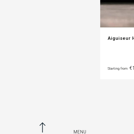
Aiguiseur
Pr
€
Starting from
MENU