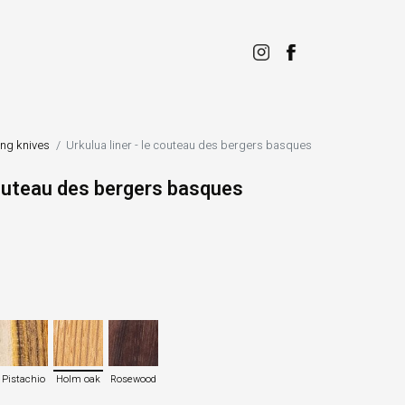
ing knives
Urkulua liner - le couteau des bergers basques
 couteau des bergers basques
Pistachio
Holm oak
Rosewood
Pistachio
Holm oak
Rosewood