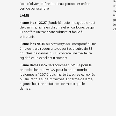
l
Bois d'olivier, ébène, bouleau, pistachier chêne
ut
vert ou palissandre.
na
e
LAME
p
-
lame inox 12C27
(Sandvik) : acier inoxydable haut
b
de gamme, riche en chrome et en carbone, ce qui
vé
lui confère un tranchant robuste et facile à
entretenir.
-
lame inox VG10
ou
Suminagashi
: composé d'une
âme centrale recouverte de part et d'autre de 33
couches de damas qui lui confère une meilleure
rigidité et un excellent tranchant.
-
lame damas inox
160 couches : RWL34 pour la
partie brillante + PMC27 pour la partie sombre
fusionnés à 1220°C puis martelés, étirés et repliés
plusieurs fois sur eux-mêmes. En terme de lame,
aujourd'hui, il ne se fait rien de mieux que le
damas.