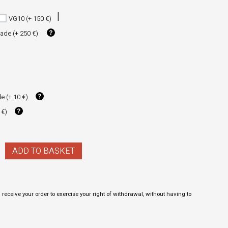
VG10 (+ 150 €)
ade (+ 250 €)
e (+ 10 €)
 €)
ADD TO BASKET
receive your order to exercise your right of withdrawal, without having to