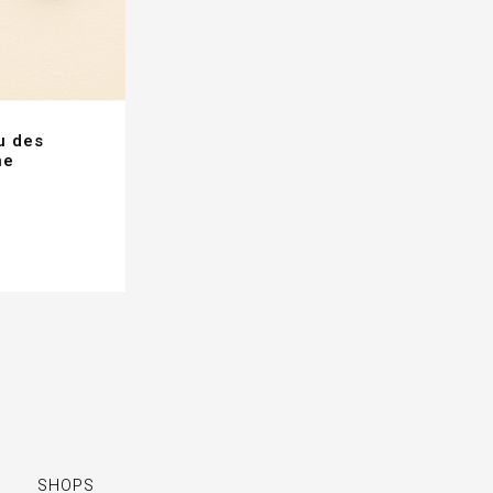
au des
ne
SHOPS