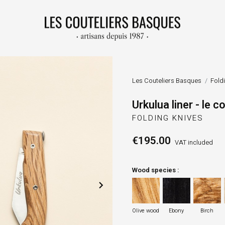
Les Couteliers Basques
Fold
Urkulua liner - le
FOLDING KNIVES
€195.00
VAT included
Wood species :
Olive wood
Ebony
Birch

Olive wood
Ebony
Birch