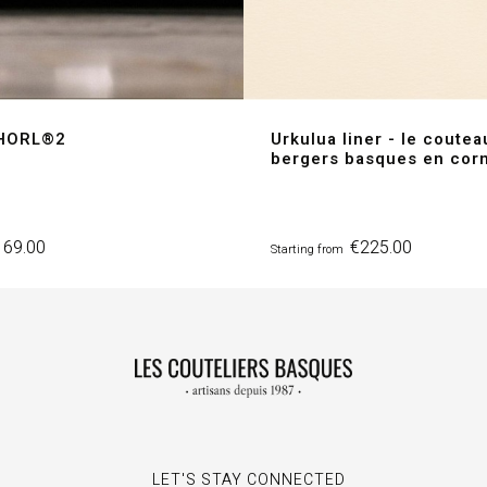
 HORL®2
Urkulua liner - le coute
bergers basques en cor
ice
Price
169.00
€225.00
Starting from
LET'S STAY CONNECTED