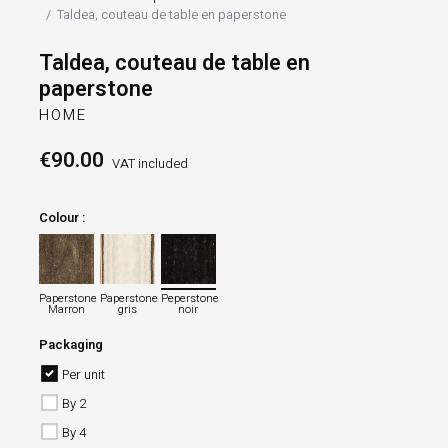
Taldea, couteau de table en paperstone
Taldea, couteau de table en
paperstone
HOME
€90.00
VAT included
Colour :
Paperstone Marron
Paperstone gris
Peperstone noir
Paperstone
Paperstone
Peperstone
Marron
gris
noir
Packaging
Per unit
By 2
By 4