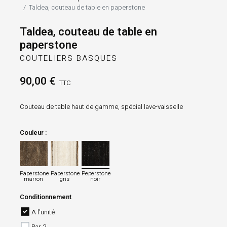
Taldea, couteau de table en paperstone
Taldea, couteau de table en
paperstone
COUTELIERS BASQUES
90,00 €
TTC
Couteau de table haut de gamme, spécial lave-vaisselle
Couleur :
Paperstone marron
Paperstone gris
Peperstone noir
Paperstone
Paperstone
Peperstone
marron
gris
noir
Conditionnement
A l'unité
Par 2