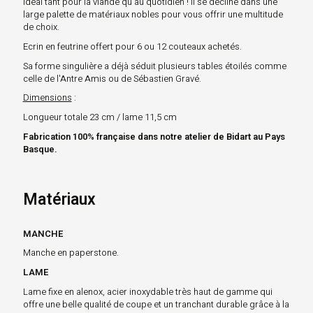
idéal tant pour la viande qu'au quotidien ! Il se décline dans une
large palette de matériaux nobles pour vous offrir une multitude
de choix.
Ecrin en feutrine offert pour 6 ou 12 couteaux achetés.
Sa forme singulière a déjà séduit plusieurs tables étoilés comme
celle de l'Antre Amis ou de Sébastien Gravé.
Dimensions
:
Longueur totale 23 cm / lame 11,5 cm
Fabrication 100% française dans notre atelier de Bidart au Pays
Basque.
Matériaux
MANCHE
Manche en paperstone.
LAME
Lame fixe en alenox, acier inoxydable très haut de gamme qui
offre une belle qualité de coupe et un tranchant durable grâce à la