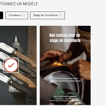
CTIONNEZ UN MODÈLE
Couteaux
(
1
)
Stage de Coutellerie
(
1
)