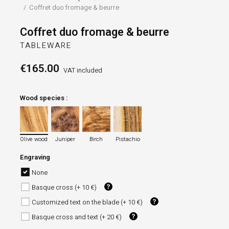
Coffret duo fromage & beurre
Coffret duo fromage & beurre
TABLEWARE
€165.00
VAT included
Wood species :
Olive wood
Juniper
Birch
Pistachio
Olive wood
Juniper
Birch
Pistachio
Engraving
None
Basque cross (+ 10 €)
Customized text on the blade (+ 10 €)
Basque cross and text (+ 20 €)