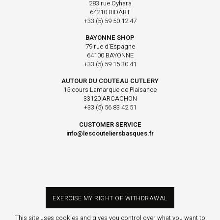
283 rue Oyhara
64210 BIDART
+33 (5) 59 50 12 47
BAYONNE SHOP
79 rue d’Espagne
64100 BAYONNE
+33 (5) 59 15 30 41
AUTOUR DU COUTEAU CUTLERY
15 cours Lamarque de Plaisance
33120 ARCACHON
+33 (5) 56 83 42 51
CUSTOMER SERVICE
info@lescouteliersbasques.fr
EXERCISE MY RIGHT OF WITHDRAWAL
This site uses cookies and gives you control over what you want to