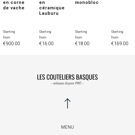
en corne
en
monobloc
de vache
céramique
Lauburu
Starting
Starting
Starting
Starting
Price
Price
Price
Price
from
from
from
from
€900.00
€16.00
€18.00
€169.00
MENU