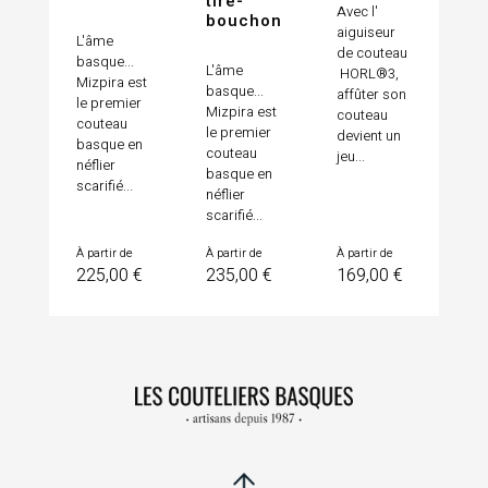
tire-
Avec l'
bouchon
aiguiseur
L'âme
de couteau
basque...
L'âme
HORL®3,
Mizpira est
basque...
affûter son
le premier
Mizpira est
couteau
couteau
le premier
devient un
basque en
couteau
jeu...
néflier
basque en
scarifié...
néflier
scarifié...
Prix
Prix
Prix
À partir de
À partir de
À partir de
225,00 €
235,00 €
169,00 €