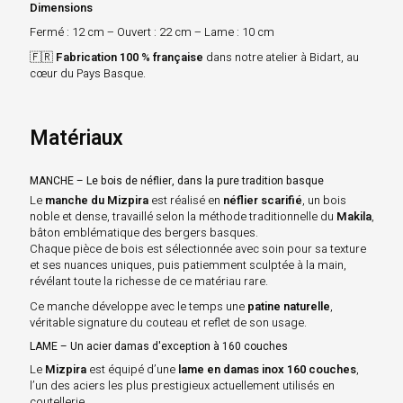
Dimensions
Fermé : 12 cm – Ouvert : 22 cm – Lame : 10 cm
🇫🇷
Fabrication 100 % française
dans notre atelier à Bidart, au
cœur du Pays Basque.
Matériaux
MANCHE – Le bois de néflier, dans la pure tradition basque
Le
manche du Mizpira
est réalisé en
néflier scarifié
, un bois
noble et dense, travaillé selon la méthode traditionnelle du
Makila
,
bâton emblématique des bergers basques.
Chaque pièce de bois est sélectionnée avec soin pour sa texture
et ses nuances uniques, puis patiemment sculptée à la main,
révélant toute la richesse de ce matériau rare.
Ce manche développe avec le temps une
patine naturelle
,
véritable signature du couteau et reflet de son usage.
LAME – Un acier damas d'exception à 160 couches
Le
Mizpira
est équipé d’une
lame en damas inox 160 couches
,
l’un des aciers les plus prestigieux actuellement utilisés en
coutellerie.