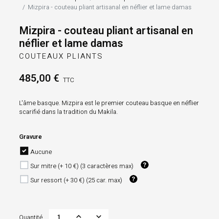
Mizpira - couteau pliant artisanal en néflier et lame damas
Mizpira - couteau pliant artisanal en
néflier et lame damas
COUTEAUX PLIANTS
485,00 €
TTC
L'âme basque. Mizpira est le premier couteau basque en néflier
scarifié dans la tradition du Makila.
Gravure
Aucune
Sur mitre (+ 10 €) (3 caractères max)
Sur ressort (+ 30 €) (25 car. max)
Quantité