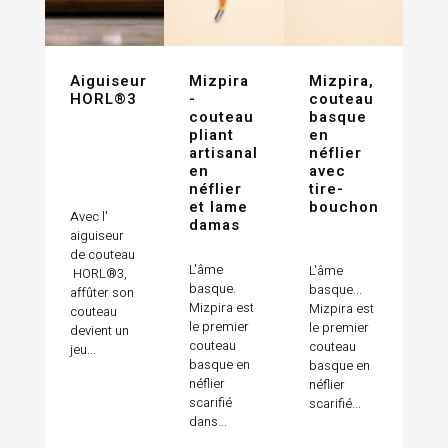
Aiguiseur
Mizpira
Mizpira,
HORL®3
-
couteau
couteau
basque
pliant
en
artisanal
néflier
en
avec
néflier
tire-
et lame
bouchon
Avec l'
damas
aiguiseur
de couteau
L'âme
L'âme
HORL®3,
basque.
basque...
affûter son
Mizpira est
Mizpira est
couteau
le premier
le premier
devient un
couteau
couteau
jeu...
basque en
basque en
néflier
néflier
scarifié
scarifié...
dans...