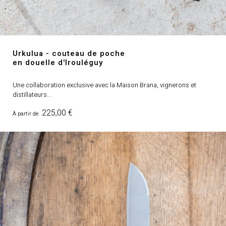
Urkulua - couteau de poche
en douelle d'Irouléguy
Une collaboration exclusive avec la Maison Brana, vignerons et
distillateurs...
Prix
225,00 €
À partir de