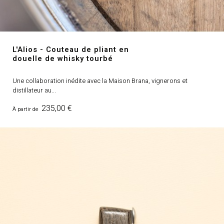
L'Alios - Couteau de pliant en
douelle de whisky tourbé
Une collaboration inédite avec la Maison Brana, vignerons et
distillateur au...
Prix
235,00 €
À partir de