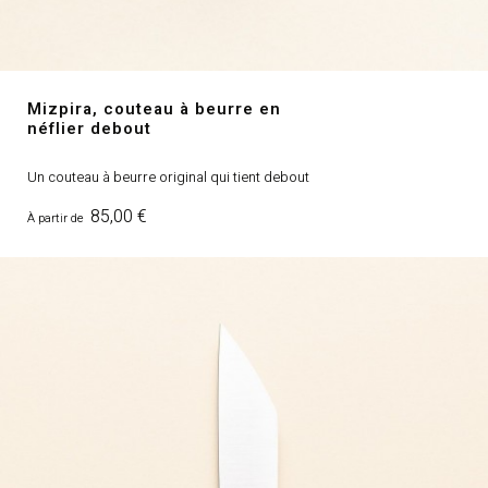
Mizpira, couteau à beurre en
néflier debout
Un couteau à beurre original qui tient debout
Prix
85,00 €
À partir de