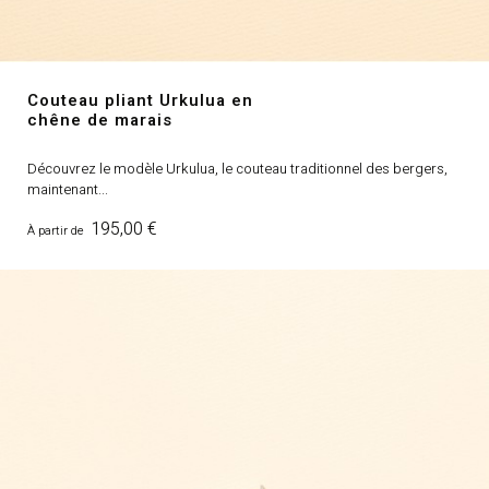
Couteau pliant Urkulua en
chêne de marais
Découvrez le modèle Urkulua, le couteau traditionnel des bergers,
maintenant...
Prix
195,00 €
À partir de