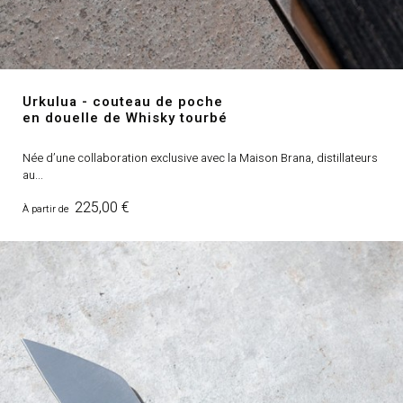
Urkulua - couteau de poche
en douelle de Whisky tourbé
Née d’une collaboration exclusive avec la Maison Brana, distillateurs
au...
Prix
225,00 €
À partir de