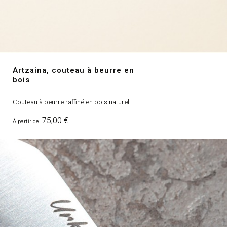
Artzaina, couteau à beurre en
bois
Couteau à beurre raffiné en bois naturel.
Prix
75,00 €
À partir de