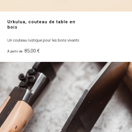
Urkulua, couteau de table en
bois
Un couteau rustique pour les bons vivants
Prix
85,00 €
À partir de