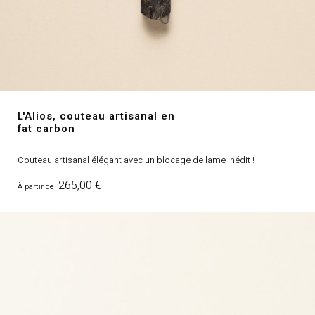
L'Alios, couteau artisanal en
fat carbon
Couteau artisanal élégant avec un blocage de lame inédit !
Prix
265,00 €
À partir de