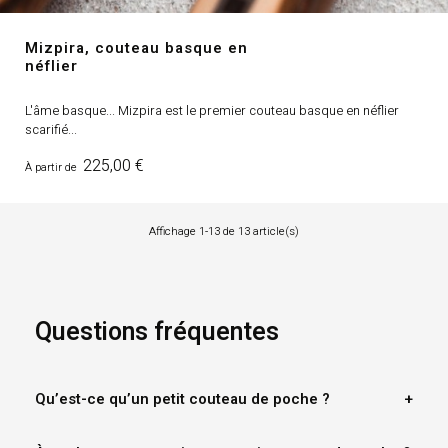
Mizpira, couteau basque en
néflier
L'âme basque... Mizpira est le premier couteau basque en néflier
scarifié...
Prix
225,00 €
À partir de
Affichage 1-13 de 13 article(s)
Questions fréquentes
Qu’est-ce qu’un petit couteau de poche ?