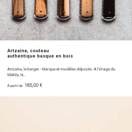
Artzaina, couteau
authentique basque en bois
Artzaina, le berger - Marque et modèles déposés. A l'image du
Makila, la...
Prix
185,00 €
À partir de