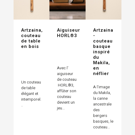
Artzaina,
Aiguiseur
Artzaina
couteau
HORL®3
-
de table
couteau
en bois
basque
inspiré
du
Makila,
en
Avec l'
néflier
aiguiseur
de couteau
Un couteau
HORL®3,
A l'image
de table
affûter son
du Makila,
élégant et
couteau
la canne
intemporel.
devient un
ancestrale
..
jeu...
des
bergers
basques, le
couteau...