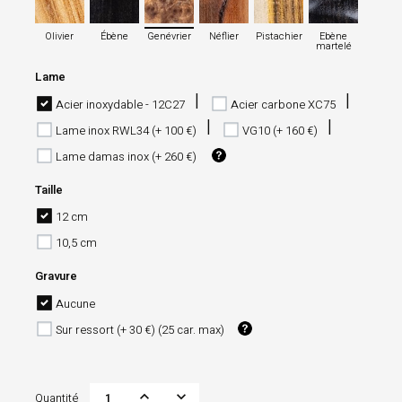
Olivier
Ébène
Genévrier
Néflier
Pistachier
Ebène
martelé
Lame
Acier inoxydable - 12C27
Acier carbone XC75
Lame inox RWL34 (+ 100 €)
VG10 (+ 160 €)
Lame damas inox (+ 260 €)
Taille
12 cm
10,5 cm
Gravure
Aucune
Sur ressort (+ 30 €) (25 car. max)
Quantité