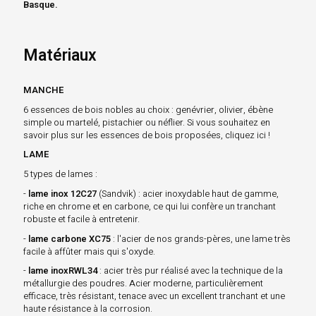
Basque.
Matériaux
MANCHE
6 essences de bois nobles au choix : genévrier, olivier, ébène
simple ou martelé, pistachier ou néflier. Si vous souhaitez en
savoir plus sur les essences de bois proposées, cliquez ici !
LAME
5 types de lames :
-
lame inox 12C27
(Sandvik) : acier inoxydable haut de gamme,
riche en chrome et en carbone, ce qui lui confère un tranchant
robuste et facile à entretenir.
-
lame carbone XC75
: l'acier de nos grands-pères, une lame très
facile à affûter mais qui s'oxyde.
-
lame inoxRWL34
: acier très pur réalisé avec la technique de la
métallurgie des poudres. Acier moderne, particulièrement
efficace, très résistant, tenace avec un excellent tranchant et une
haute résistance à la corrosion.