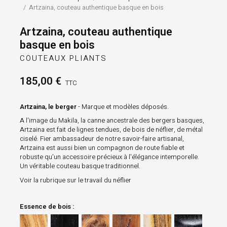
Artzaina, couteau authentique basque en bois
Artzaina, couteau authentique
basque en bois
COUTEAUX PLIANTS
185,00 €
TTC
Artzaina, le berger
- Marque et modèles déposés.
A l'image du Makila, la canne ancestrale des bergers basques,
Artzaina est fait de lignes tendues, de bois de néflier, de métal
ciselé. Fier ambassadeur de notre savoir-faire artisanal,
Artzaina est aussi bien un compagnon de route fiable et
robuste qu'un accessoire précieux à l'élégance intemporelle.
Un véritable couteau basque traditionnel.
Voir la rubrique sur le travail du néflier
Essence de bois :
Olivier
Ébène
Genévrier
Néflier
Pistachier
Ebène martelé