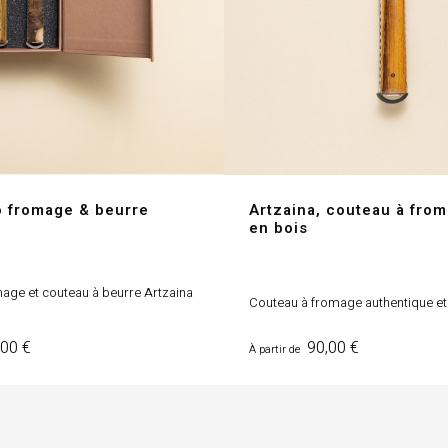
o fromage & beurre
Artzaina, couteau à fro
en bois
age et couteau à beurre Artzaina
Couteau à fromage authentique et
Prix
00 €
90,00 €
À partir de