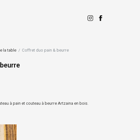
e la table
Coffret duo pain & beurre
 beurre
outeau à pain et couteau à beurre Artzaina en bois.
Pistachier