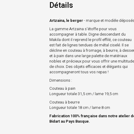
Détails
Artzaina, le berger
- marque et modèle déposé
La gamme Artzaina s'étoffe pour vous
accompagner à table. Digne descendant du
Makila dont il reprend le profil effilé, ce couteau
est fait de lignes tendues de métal ciselé. Il se
décline en couteau à fromage, à beurre, à desser
et à pain dans une large palette de matériaux
nobles et précieux pour vous offrir une multitud
de choix. Des objets efficaces et élégants qui
accompagneront tous vos repas !
Dimensions
:
Couteau à pain
Longueur totale 31,5 cm / lame 19,5 cm
Couteau à beurre
Longueur totale 18 cm / lame 8 cm
Fabrication 100% française dans notre atelier d
Bidart au Pays Basque.