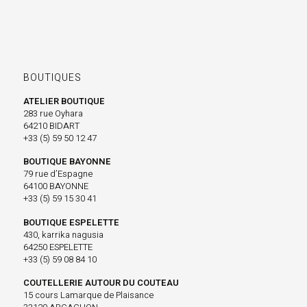
BOUTIQUES
ATELIER BOUTIQUE
283 rue Oyhara
64210 BIDART
+33 (5) 59 50 12 47
BOUTIQUE BAYONNE
79 rue d’Espagne
64100 BAYONNE
+33 (5) 59 15 30 41
BOUTIQUE ESPELETTE
430, karrika nagusia
64250 ESPELETTE
+33 (5) 59 08 84 10
COUTELLERIE AUTOUR DU COUTEAU
15 cours Lamarque de Plaisance