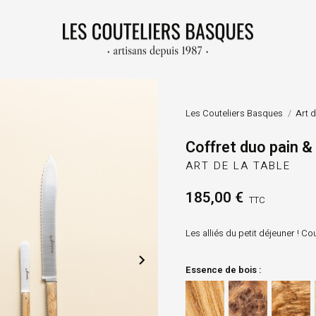
Les Couteliers Basques
Art d
Coffret duo pain &
ART DE LA TABLE
185,00 €
TTC
Les alliés du petit déjeuner ! C

Essence de bois :
Olivier
Genévrier
Bouleau