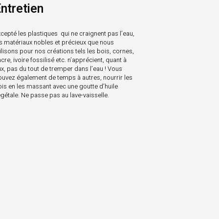
ntretien
cepté les plastiques qui ne craignent pas l’eau,
es matériaux nobles et précieux que nous
ilisons pour nos créations tels les bois, cornes,
cre, ivoire fossilisé etc. n’apprécient, quant à
ux, pas du tout de tremper dans l’eau ! Vous
ouvez également de temps à autres, nourrir les
ois en les massant avec une goutte d’huile
gétale. Ne passe pas au lave-vaisselle.