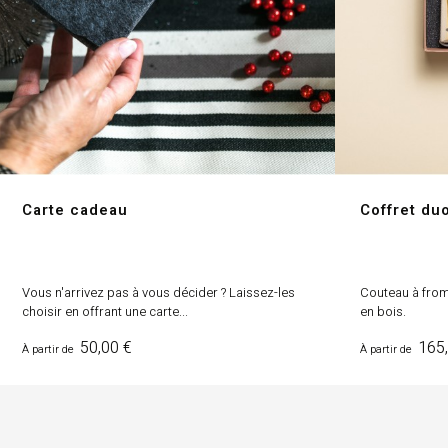
Carte cadeau
Coffret du
Vous n'arrivez pas à vous décider ? Laissez-les
Couteau à from
choisir en offrant une carte...
en bois.
Prix
Prix
50,00 €
165,
À partir de
À partir de