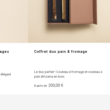
mages
Coffret duo pain & fromage
Le duo parfait ! Couteau à fromage et couteau à
 élégant
pain Artzaina en bois.
Prix
200,00 €
À partir de