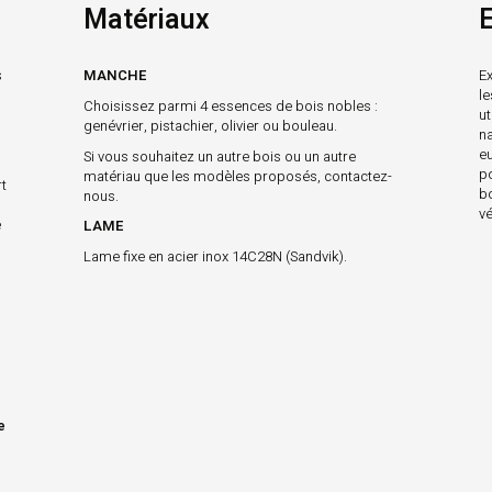
Matériaux
E
s
MANCHE
Ex
l
Choisissez parmi 4 essences de bois nobles :
ut
genévrier, pistachier, olivier ou bouleau.
na
e
Si vous souhaitez un autre bois ou un autre
p
matériau que les modèles proposés, contactez-
t
b
nous.
vé
e
LAME
Lame fixe en acier inox 14C28N (Sandvik).
e