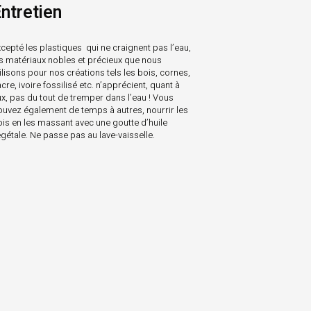
ntretien
cepté les plastiques qui ne craignent pas l’eau,
es matériaux nobles et précieux que nous
ilisons pour nos créations tels les bois, cornes,
cre, ivoire fossilisé etc. n’apprécient, quant à
ux, pas du tout de tremper dans l’eau ! Vous
ouvez également de temps à autres, nourrir les
ois en les massant avec une goutte d’huile
gétale. Ne passe pas au lave-vaisselle.