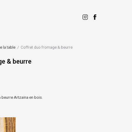
e la table
Coffret duo fromage & beurre
ge & beurre
 beurre Artzaina en bois.
Pistachier