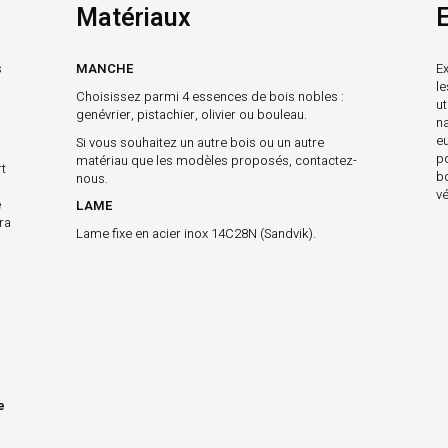
Matériaux
E
s
MANCHE
Ex
l
Choisissez parmi 4 essences de bois nobles :
ut
genévrier, pistachier, olivier ou bouleau.
na
e
Si vous souhaitez un autre bois ou un autre
p
matériau que les modèles proposés, contactez-
t
b
nous.
vé
e
LAME
ra
Lame fixe en acier inox 14C28N (Sandvik).
e