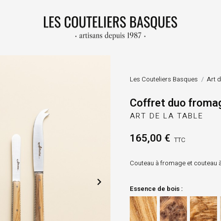
Les Couteliers Basques
Art d
Coffret duo froma
ART DE LA TABLE
165,00 €
TTC
Couteau à fromage et couteau à

Essence de bois :
Olivier
Genévrier
Bouleau