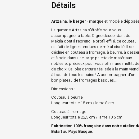
Détails
Artzaina, le berger
- marque et modèle déposé
La gamme Artzaina s'étoffe pour vous
accompagner à table. Digne descendant du
Makila dont il reprend le profil effilé, ce couteau
est fait de lignes tendues de métal ciselé. Il se
décline en couteau à fromage, à beurre, à desser
et à pain dans une large palette de matériaux
nobles et précieux pour vous offrir une multitud
de choix. Sa jolie denture réalisée à la main viend
à bout de tous les pains ! A accompagner d'un
bon plateau de fromages basques...
Dimensions
:
Couteau à beurre
Longueur totale 18 cm / lame 8 cm
Couteau à fromage
Longueur totale 22,5 cm / lame 10,5 cm
Fabrication 100% française dans notre atelier d
Bidart au Pays Basque.