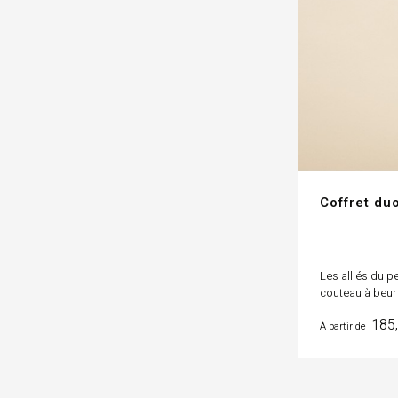
Coffret du
Les alliés du pe
couteau à beurr
Prix
185,
À partir de