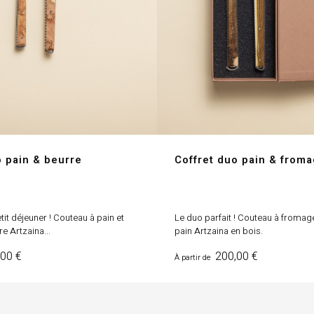
o pain & beurre
Coffret duo pain & from
tit déjeuner ! Couteau à pain et
Le duo parfait ! Couteau à fromag
e Artzaina...
pain Artzaina en bois.
Prix
00 €
200,00 €
À partir de