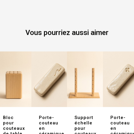
Vous pourriez aussi aimer
Bloc
Porte-
Support
Porte-
pour
couteau
échelle
couteau
couteaux
en
pour
en
de table
céramique
couteaux
céramiqu