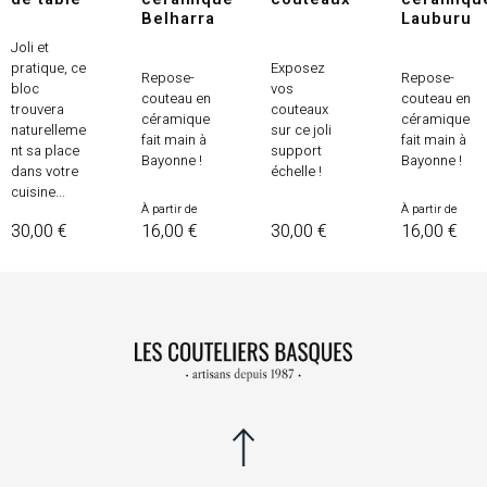
Belharra
Lauburu
Joli et
pratique, ce
Exposez
Repose-
Repose-
bloc
vos
couteau en
couteau en
trouvera
couteaux
céramique
céramique
naturelleme
sur ce joli
fait main à
fait main à
nt sa place
support
Bayonne !
Bayonne !
dans votre
échelle !
cuisine...
Prix
Prix
À partir de
À partir de
Prix
Prix
30,00 €
16,00 €
30,00 €
16,00 €