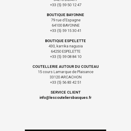
+33 (5) 59 50 12 47
BOUTIQUE BAYONNE
79 rue d’Espagne
64100 BAYONNE
+33 (5) 59 15 30 41
BOUTIQUE ESPELETTE
430, karrika nagusia
64250 ESPELETTE
+33 (5) 59 08 84 10
COUTELLERIE AUTOUR DU COUTEAU
15 cours Lamarque de Plaisance
33120 ARCACHON
+33 (5) 56 83 42 51
SERVICE CLIENT
info@lescouteliersbasques.fr