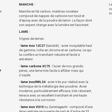
MANCHE :
Le
v
ur
Manche en fat carbon, matériau novateur
m
composé de nappes de carbone non tissé et
d'epoxy avec de la poudre de laiton. La façon dont
son aspect change avec la lumière est fascinant.
LAME :
.
5 types de lames :
-
lame inox 12C27
(Sandvik) : acier inoxydable haut
de gamme, riche en chrome et en carbone, ce qui
lui confère un tranchant robuste et facile à
entretenir.
-
lame carbone XC75
: l'acier de nos grands-
e
pères, une lame très facile à affûter mais qui
s'oxyde.
-
lame inoxRWL34
: acier très pur réalisé avec la
technique de la métallurgie des poudres. Acier
moderne, particulièrement efficace, très résistant,
tenace avec un excellent tranchant et une haute
résistance à la corrosion.
-
lame inox VG10
ou
Suminagashi
: composé d'une
âme centrale recouverte de part et d'autre de 33