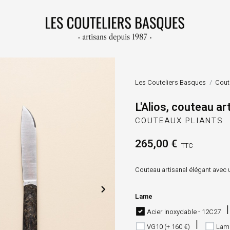
Les Couteliers Basques
Cout
L'Alios, couteau ar
COUTEAUX PLIANTS
265,00 €
TTC
Couteau artisanal élégant avec 

Lame
Acier inoxydable - 12C27
VG10 (+ 160 €)
Lame