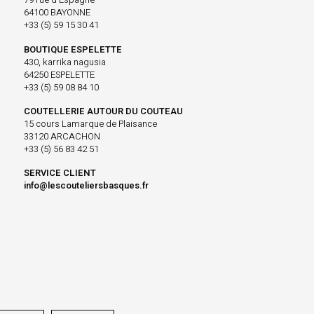
64100 BAYONNE
+33 (5) 59 15 30 41
BOUTIQUE ESPELETTE
430, karrika nagusia
64250 ESPELETTE
+33 (5) 59 08 84 10
COUTELLERIE AUTOUR DU COUTEAU
15 cours Lamarque de Plaisance
33120 ARCACHON
+33 (5) 56 83 42 51
SERVICE CLIENT
info@lescouteliersbasques.fr