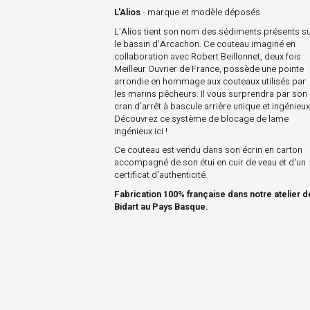
L'Alios
- marque et modèle déposés
L’Alios tient son nom des sédiments présents s
le bassin d’Arcachon. Ce couteau imaginé en
collaboration avec Robert Beillonnet, deux fois
Meilleur Ouvrier de France, possède une pointe
arrondie en hommage aux couteaux utilisés par
les marins pêcheurs. Il vous surprendra par son
cran d’arrêt à bascule arrière unique et ingénieux
Découvrez ce système de blocage de lame
ingénieux ici !
Ce couteau est vendu dans son écrin en carton
accompagné de son étui en cuir de veau et d'un
certificat d'authenticité.
Fabrication 100% française dans notre atelier d
Bidart au Pays Basque.