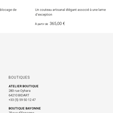
 blocage de
Un couteau artisanal élégant associé à une lame
d'exception
Prix
365,00 €
À partir de
BOUTIQUES
ATELIER BOUTIQUE
283 rue Oyhara
64210 BIDART
+33 (5) 59 50 12 47
BOUTIQUE BAYONNE
79 rue d’Espagne