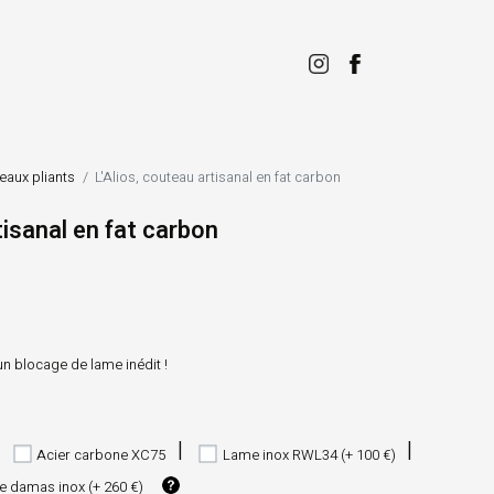
eaux pliants
L'Alios, couteau artisanal en fat carbon
tisanal en fat carbon
un blocage de lame inédit !
Acier carbone XC75
Lame inox RWL34 (+ 100 €)
 damas inox (+ 260 €)