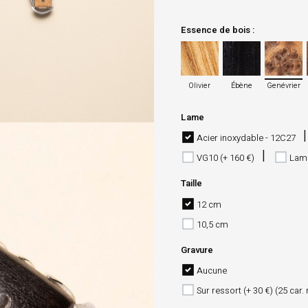
Essence de bois :
Olivier
Ébène
Genévrier
Olivier
Ébène
Genévrier
Lame
Acier inoxydable - 12C27
VG10 (+ 160 €)
Lame
Taille
12 cm
10,5 cm
Gravure
Aucune
Sur ressort (+ 30 €) (25 car.