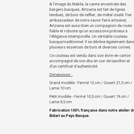
A l'image du Makila, la canne ancestrale des
bergers basques, Artzaina est fait de lignes
tendues, de bois de néflier, de métal ciselé. Fier
ambassadeur de notre savoir-faire artisanal,
Artzaina est aussi bien un compagnon de route
fiable et robuste qu'un accessoire précieux à
l'élégance intemporelle. Un véritable couteau
basque traditionnel. Il se décline également dan
plusieurs essences de bois et diverses cornes.
Ce couteau est vendu dans son écrin en carton
accompagné de son étui en cuir de taurillon et
d'un certificat d'authenticité.
Dimensions :
Grand modèle - Fermé 12 cm / Ouvert 21,5 cm /
Lame 10 cm
Petit modèle - Fermé 10,5 cm / Ouvert 19 cm /
Lame 9,5 cm
Fabrication 100% française dans notre atelier d
Bidart au Pays Basque.