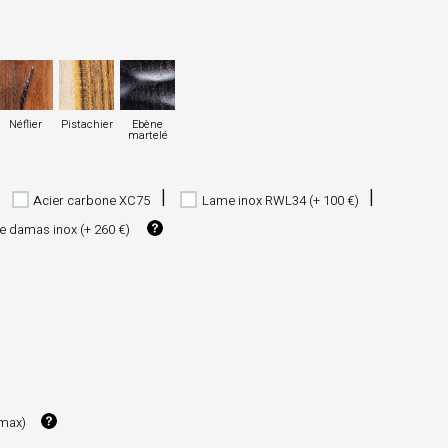
Néflier
Pistachier
Ebène martelé
Néflier
Pistachier
Ebène
martelé
Acier carbone XC75
Lame inox RWL34 (+ 100 €)
 damas inox (+ 260 €)
 max)