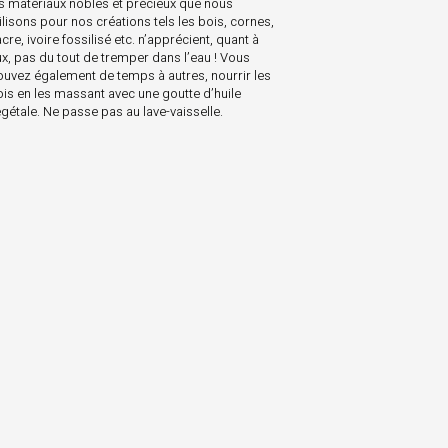
es matériaux nobles et précieux que nous
ilisons pour nos créations tels les bois, cornes,
cre, ivoire fossilisé etc. n’apprécient, quant à
ux, pas du tout de tremper dans l’eau ! Vous
ouvez également de temps à autres, nourrir les
ois en les massant avec une goutte d’huile
gétale. Ne passe pas au lave-vaisselle.