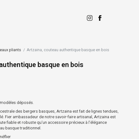
eaux pliants
Artzaina, couteau authentique basque en bois
 authentique basque en bois
 modèles déposés.
ncestrale des bergers basques, Artzaina est fait de lignes tendues,
elé. Fier ambassadeur de notre savoir-faire artisanal, Artzaina est
e fiable et robuste qu'un accessoire précieux à l'élégance
eau basque traditionnel.
néflier