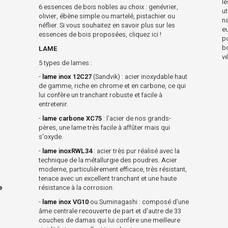
l
6 essences de bois nobles au choix : genévrier,
ut
olivier, ébène simple ou martelé, pistachier ou
na
néflier. Si vous souhaitez en savoir plus sur les
e
essences de bois proposées, cliquez ici !
p
b
LAME
vé
5 types de lames :
s
-
lame inox 12C27
(Sandvik) : acier inoxydable haut
de gamme, riche en chrome et en carbone, ce qui
lui confère un tranchant robuste et facile à
entretenir.
-
lame carbone XC75
: l'acier de nos grands-
pères, une lame très facile à affûter mais qui
s'oxyde.
-
lame inoxRWL34
: acier très pur réalisé avec la
technique de la métallurgie des poudres. Acier
moderne, particulièrement efficace, très résistant,
tenace avec un excellent tranchant et une haute
e
résistance à la corrosion.
-
lame inox VG10
ou Suminagashi : composé d'une
âme centrale recouverte de part et d'autre de 33
couches de damas qui lui confère une meilleure