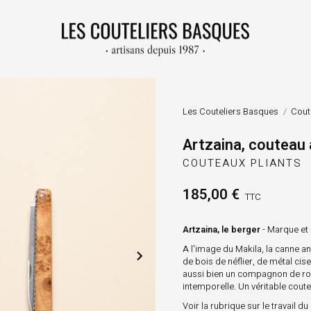
Les Couteliers Basques
Cout
Artzaina, couteau
COUTEAUX PLIANTS
185,00 €
TTC
Artzaina, le berger
- Marque et
A l'image du Makila, la canne a

de bois de néflier, de métal cis
aussi bien un compagnon de rout
intemporelle. Un véritable cout
Voir la rubrique sur le travail du 