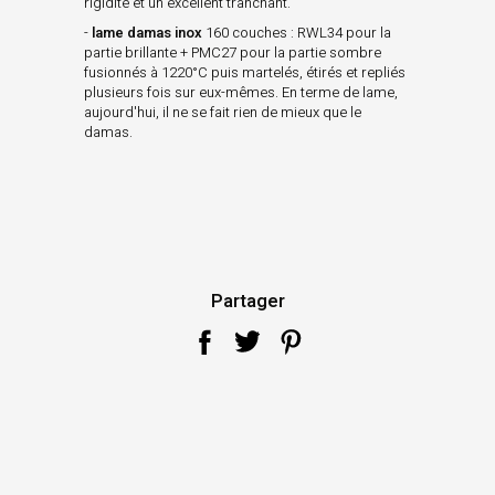
rigidité et un excellent tranchant.
-
lame damas inox
160 couches : RWL34 pour la
partie brillante + PMC27 pour la partie sombre
fusionnés à 1220°C puis martelés, étirés et repliés
plusieurs fois sur eux-mêmes. En terme de lame,
aujourd'hui, il ne se fait rien de mieux que le
damas.
Partager