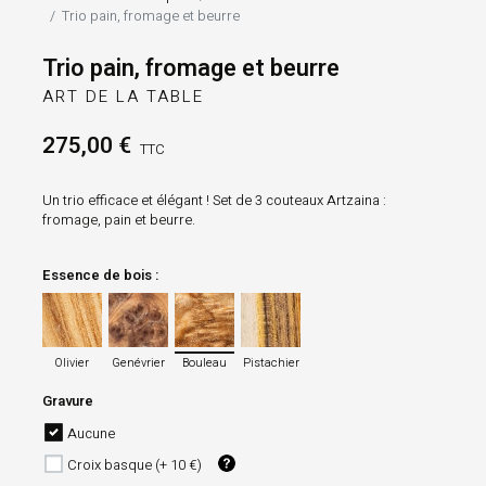
Trio pain, fromage et beurre
Trio pain, fromage et beurre
ART DE LA TABLE
275,00 €
TTC
Un trio efficace et élégant ! Set de 3 couteaux Artzaina :
fromage, pain et beurre.
Essence de bois :
Olivier
Genévrier
Bouleau
Pistachier
Olivier
Genévrier
Bouleau
Pistachier
Gravure
Aucune
Croix basque (+ 10 €)