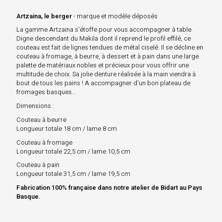
Artzaina, le berger
- marque et modèle déposés
La gamme Artzaina s'étoffe pour vous accompagner à table.
Digne descendant du Makila dont il reprend le profil effilé, ce
couteau est fait de lignes tendues de métal ciselé. Il se décline en
couteau à fromage, à beurre, à dessert et à pain dans une large
palette de matériaux nobles et précieux pour vous offrir une
multitude de choix. Sa jolie denture réalisée à la main viendra à
bout de tous les pains ! A accompagner d'un bon plateau de
fromages basques...
Dimensions
:
Couteau à beurre
Longueur totale 18 cm / lame 8 cm
Couteau à fromage
Longueur totale 22,5 cm / lame 10,5 cm
Couteau à pain
Longueur totale 31,5 cm / lame 19,5 cm
Fabrication 100% française dans notre atelier de Bidart au Pays
Basque.