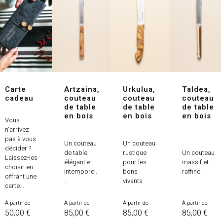
Carte
Artzaina,
Urkulua,
Taldea,
cadeau
couteau
couteau
couteau
de table
de table
de table
en bois
en bois
en bois
Vous
n'arrivez
pas à vous
Un couteau
Un couteau
décider ?
de table
rustique
Un couteau
Laissez-les
élégant et
pour les
massif et
choisir en
intemporel.
bons
raffiné
offrant une
..
vivants
carte...
Prix
Prix
Prix
Prix
À partir de
À partir de
À partir de
À partir de
50,00 €
85,00 €
85,00 €
85,00 €